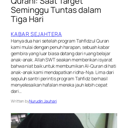
Qurani: Saat Target
Seminggu Tuntas dalam
Tiga Hari
KABAR SEJAHTERA
Hanya dua hari setelah program Tahfidzul Quran
kami mulai dengan penuh harapan, sebuah kabar
gembira yang luar biasa datang dari ruang belajar
anak-anak. Allah SWT seakan memberikan isyarat
bahwa niat baik untuk membumikan Al-Quran di hati
anak-anak kami mendapatkan ridha-Nya. Lima dari
sepuluh santri perintis program Tahfidz berhasil
menyelesaikan hafalan mereka jauh lebih cepat
dari…
Written by
Nurudin Jauhari