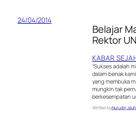
24/04/2014
Belajar M
Rektor U
KABAR SEJA
“Sukses adalah mi
dalam benak kami
yang membuka ma
mungkin tak pern
berkesempatan u
Written by
Nurudin Jauh