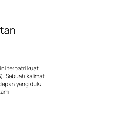
ntan
ni terpatri kuat
). Sebuah kalimat
depan yang dulu
kami