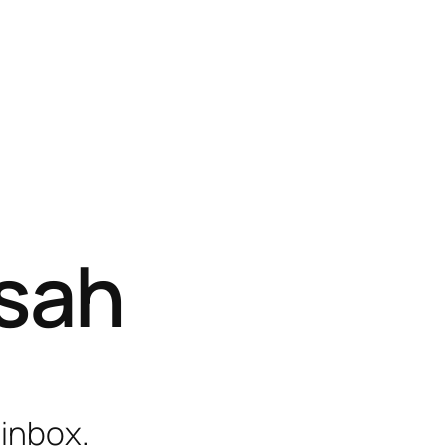
isah
 inbox.