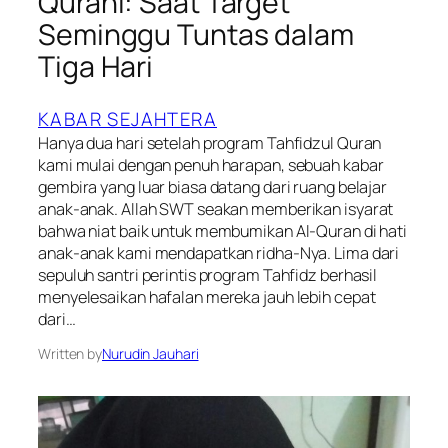
Qurani: Saat Target
Seminggu Tuntas dalam
Tiga Hari
KABAR SEJAHTERA
Hanya dua hari setelah program Tahfidzul Quran
kami mulai dengan penuh harapan, sebuah kabar
gembira yang luar biasa datang dari ruang belajar
anak-anak. Allah SWT seakan memberikan isyarat
bahwa niat baik untuk membumikan Al-Quran di hati
anak-anak kami mendapatkan ridha-Nya. Lima dari
sepuluh santri perintis program Tahfidz berhasil
menyelesaikan hafalan mereka jauh lebih cepat
dari…
Written by
Nurudin Jauhari