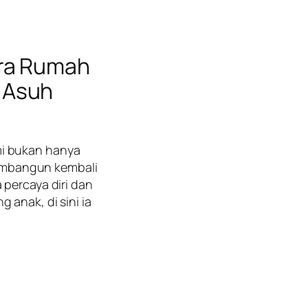
ara Rumah
 Asuh
mi bukan hanya
embangun kembali
 percaya diri dan
 anak, di sini ia