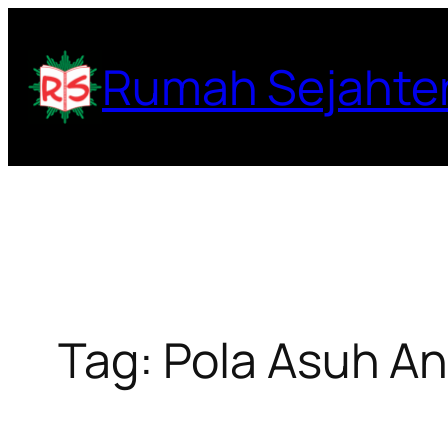
Lewati
ke
Rumah Sejahte
konten
Tag:
Pola Asuh A