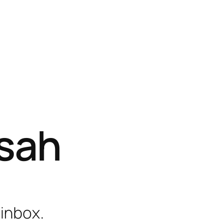
isah
 inbox.