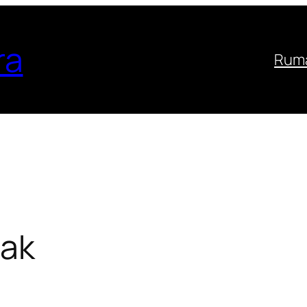
ra
Ruma
nak