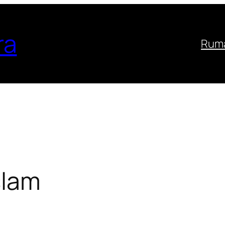
ra
Ruma
slam