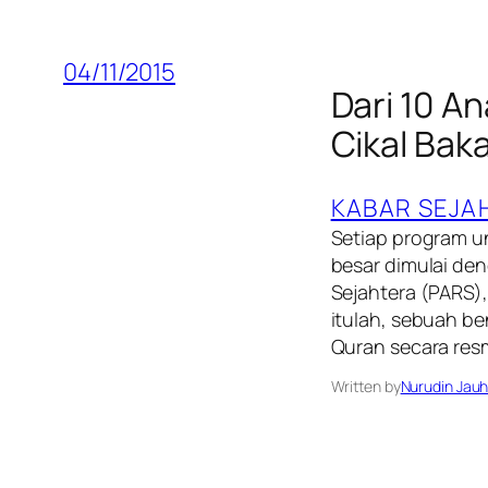
04/11/2015
Dari 10 A
Cikal Bak
KABAR SEJA
Setiap program u
besar dimulai de
Sejahtera (PARS),
itulah, sebuah b
Quran secara resm
Written by
Nurudin Jauh