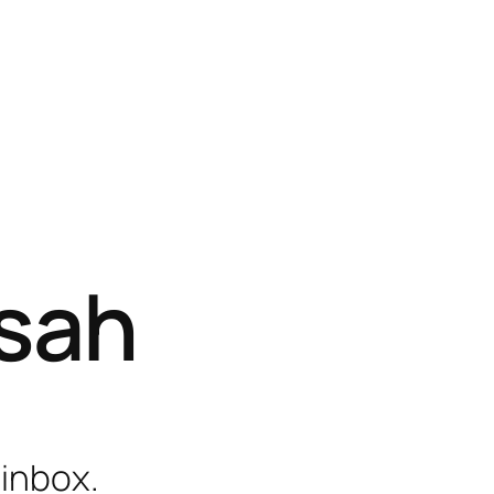
isah
 inbox.