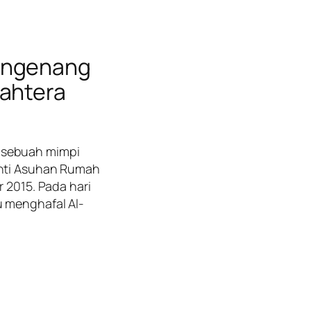
Mengenang
jahtera
 sebuah mimpi
anti Asuhan Rumah
r 2015. Pada hari
u menghafal Al-