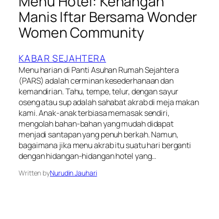
Menu Hotel: Kenangan
Manis Iftar Bersama Wonder
Women Community
KABAR SEJAHTERA
Menu harian di Panti Asuhan Rumah Sejahtera
(PARS) adalah cerminan kesederhanaan dan
kemandirian. Tahu, tempe, telur, dengan sayur
oseng atau sup adalah sahabat akrab di meja makan
kami. Anak-anak terbiasa memasak sendiri,
mengolah bahan-bahan yang mudah didapat
menjadi santapan yang penuh berkah. Namun,
bagaimana jika menu akrab itu suatu hari berganti
dengan hidangan-hidangan hotel yang…
Written by
Nurudin Jauhari