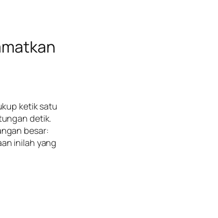
amatkan
Cukup ketik satu
tungan detik.
angan besar:
an inilah yang