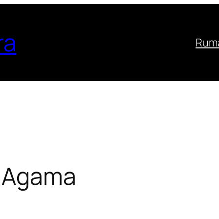
ra
Ruma
n Agama