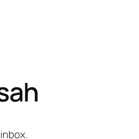
isah
 inbox.