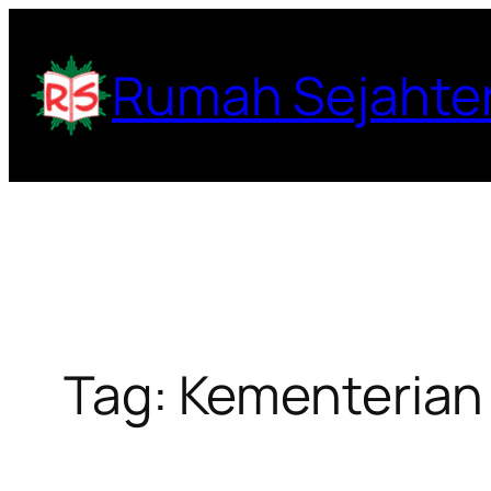
Lewati
ke
Rumah Sejahte
konten
Tag:
Kementeria