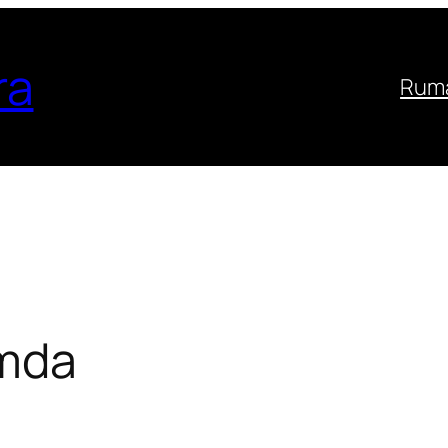
ra
Ruma
emda