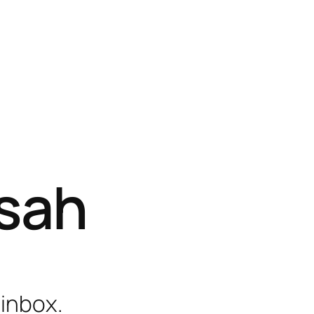
isah
 inbox.