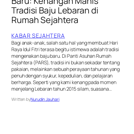
Baru: Kenangan Manis
Tradisi Baju Lebaran di
Rumah Sejahtera
KABAR SEJAHTERA
Bagi anak-anak, salah satu hal yang membuat Hari
Raya Idul Fitri terasa begitu istimewa adalah tradisi
mengenakan baju baru. Di Panti Asuhan Rumah
Sejahtera (PARS), tradisi ini bukan sekadar tentang
pakaian, melainkan sebuah perayaan tahunan yang
penuh dengan syukur, kepedulian, dan pelajaran
berharga. Seperti yang kami kenang pada momen
menjelang Lebaran tahun 2015 silam, suasana…
Written by
Nurudin Jauhari