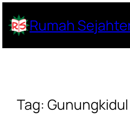
Lewati
ke
Rumah Sejahte
konten
Tag:
Gunungkidul