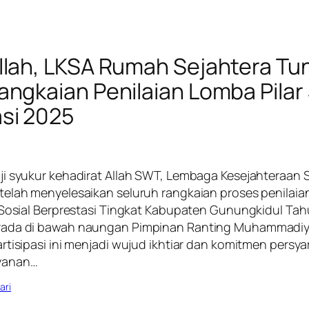
llah, LKSA Rumah Sejahtera Tu
angkaian Penilaian Lomba Pilar 
si 2025
i syukur kehadirat Allah SWT, Lembaga Kesejahteraan 
telah menyelesaikan seluruh rangkaian proses penilaia
 Sosial Berprestasi Tingkat Kabupaten Gunungkidul Ta
rada di bawah naungan Pimpinan Ranting Muhammadi
rtisipasi ini menjadi wujud ikhtiar dan komitmen persy
yanan…
ari