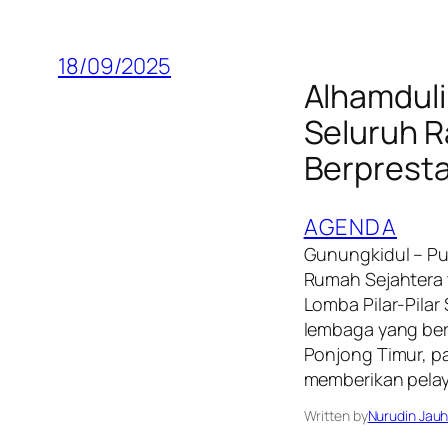
18/09/2025
Alhamduli
Seluruh R
Berpresta
AGENDA
Gunungkidul – Puj
Rumah Sejahtera 
Lomba Pilar-Pilar
lembaga yang be
Ponjong Timur, pa
memberikan pela
Written by
Nurudin Jauh